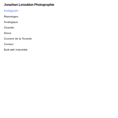
Jonathan Letoublon Photographie
Instagram
Reportages
Analogique
Chantier
Drone
Couvent de la Tourette
Contact
Built with
Indexhibit