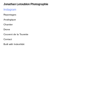
Jonathan Letoublon Photographie
Instagram
Reportages
Analogique
Chantier
Drone
Couvent de la Tourette
Contact
Built with
Indexhibit