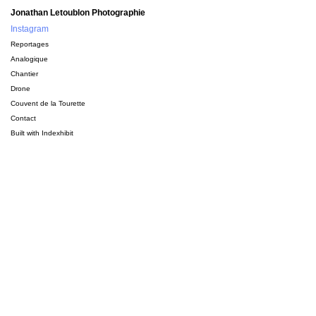
Jonathan Letoublon Photographie
Instagram
Reportages
Analogique
Chantier
Drone
Couvent de la Tourette
Contact
Built with
Indexhibit