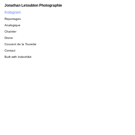
Jonathan Letoublon Photographie
Instagram
Reportages
Analogique
Chantier
Drone
Couvent de la Tourette
Contact
Built with
Indexhibit