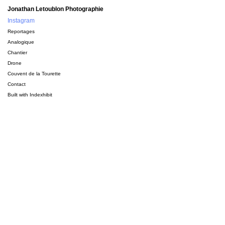
Jonathan Letoublon Photographie
Instagram
Reportages
Analogique
Chantier
Drone
Couvent de la Tourette
Contact
Built with
Indexhibit